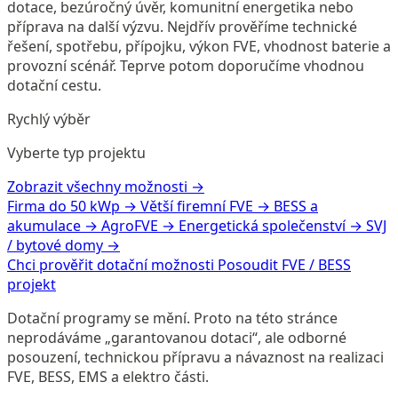
dotace, bezúročný úvěr, komunitní energetika nebo
příprava na další výzvu. Nejdřív prověříme technické
řešení, spotřebu, přípojku, výkon FVE, vhodnost baterie a
provozní scénář. Teprve potom doporučíme vhodnou
dotační cestu.
Rychlý výběr
Vyberte typ projektu
Zobrazit všechny možnosti →
Firma do 50 kWp
→
Větší firemní FVE
→
BESS a
akumulace
→
AgroFVE
→
Energetická společenství
→
SVJ
/ bytové domy
→
Chci prověřit dotační možnosti
Posoudit FVE / BESS
projekt
Dotační programy se mění. Proto na této stránce
neprodáváme „garantovanou dotaci“, ale odborné
posouzení, technickou přípravu a návaznost na realizaci
FVE, BESS, EMS a elektro části.